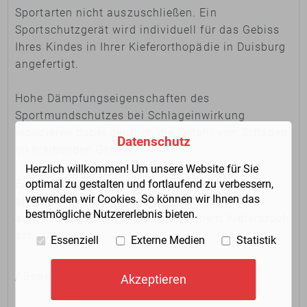
Sportarten nicht auszuschließen. Ein
Sportschutzgerät wird individuell für das Gebiss
Ihres Kindes in Ihrer Kieferorthopädie in Duisburg
angefertigt.
Hohe Dämpfungseigenschaften des
Sportmundschutzes bei Schlageinwirkung
reduzieren dabei deutlich die Gefahr von Schäden
Datenschutz
im bleibenden Gebiss.
Herzlich willkommen! Um unsere Website für Sie
Ein Sportmundschutz kann Ihr Kind vor
optimal zu gestalten und fortlaufend zu verbessern,
verwenden wir Cookies. So können wir Ihnen das
abgeschlagenen Zahnecken, gelockerten oder
bestmögliche Nutzererlebnis bieten.
ausgeschlagenen Zähnen, oder einem Kieferbruch
schützen!
Essenziell
Externe Medien
Statistik
/
Benefits:
Akzeptieren