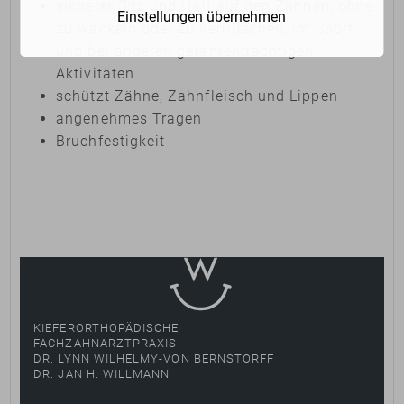
sicherer Sitz und Halt auf den Zähnen, ohne
Einstellungen übernehmen
zu wackeln oder zu verrutschen, im Sport
und bei anderen gefahrenträchtigen
Aktivitäten
schützt Zähne, Zahnfleisch und Lippen
angenehmes Tragen
Bruchfestigkeit
KIEFERORTHOPÄDISCHE
FACHZAHNARZTPRAXIS
DR. LYNN WILHELMY-VON BERNSTORFF
DR. JAN H. WILLMANN