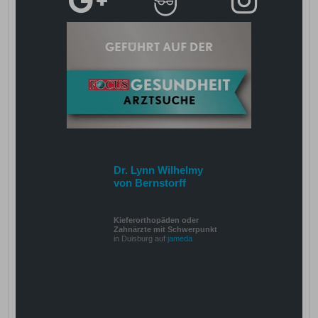
Dr. Lynn Wilhelmy
von Bernstorff
Kieferorthopäden oder
Zahnärzte mit Schwerpunkt
in Duisburg auf
jameda