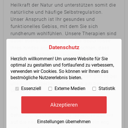
Heilkraft der Natur und unterstützen somit die
natürliche und häufige Selbstregulation.
Unser Anspruch ist Ihr gesundes und
funktionelles Gebiss, mit dem Sie sich
rundherum wohlfühlen. Unsere Therapien sind
dabei ebenso individuell an die Bedürfnisse
Datenschutz
Ihres Kindes angepasst. Wir möchten, dass
Sie sich wohl fühlen – hierzu haben wir ein
Herzlich willkommen! Um unsere Website für Sie
familiäres, heimeliges Ambiente geschaffen,
optimal zu gestalten und fortlaufend zu verbessern,
das von Fröhlichkeit und persönlicher Note
verwenden wir Cookies. So können wir Ihnen das
geprägt ist. Allerhand zu entdecken gibt es bei
bestmögliche Nutzererlebnis bieten.
uns auch – überzeugen Sie sich am besten
Essenziell
Externe Medien
Statistik
selbst davon.
Akzeptieren
Um Ihnen eine bestmögliche ganzheitliche
Behandlung zukommen zu lassen, setzen wir
Einstellungen übernehmen
auf die neuesten Technologien und ein eng