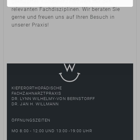
geknüpftes Kompetenznetzwerk mit den
relevanten Fachdisziplinen. Wir beraten Sie
gerne und freuen uns auf Ihren Besuch in
unserer Praxis!
KIEFERORTHOPÄDISCHE
FACHZAHNARZTPRAXIS
DR. LYNN WILHELMY-VON BERNSTORFF
DR. JAN H. WILLMANN
ÖFFNUNGSZEITEN
MO 8:00 - 12:00 UND 13:00 -19:00 UHR