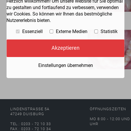
Herzlich willkommen! Um unsere Website für Sie optimal
zu gestalten und fortlaufend zu verbessern, verwenden
wir Cookies. So können wir Ihnen das bestmögliche
Nutzererlebnis bieten.
Essenziell
Externe Medien
Statistik
Akzeptieren
Einstellungen übernehmen
LINDENSTRASSE 5A
ÖFFNUNGSZEITEN
47249 DUISBURG
MO 8:00 - 12:00 UND 
TEL.: 0203 - 72 10 33
UHR
FAX.: 0203 - 72 10 34