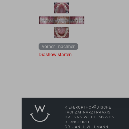
vorher - nachher
Diashow starten
KIEFERORTHOPÄDISCHE
FACHZAHNARZTPRAXIS
DR. LYNN WILHELMY-VON
BERNSTORFF
DR. JAN H. WILLMANN